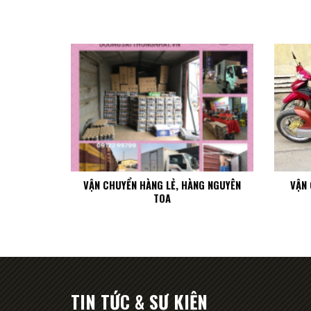
VẬN CHUYỂN HÀNG LẺ, HÀNG NGUYÊN
VẬN 
TOA
TIN TỨC & SỰ KIỆN