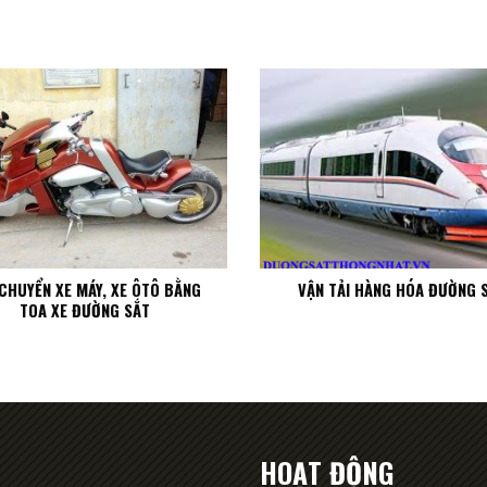
CHUYỂN XE MÁY, XE ÔTÔ BẰNG
VẬN TẢI HÀNG HÓA ĐƯỜNG 
TOA XE ĐƯỜNG SẮT
HOẠT ĐỘNG