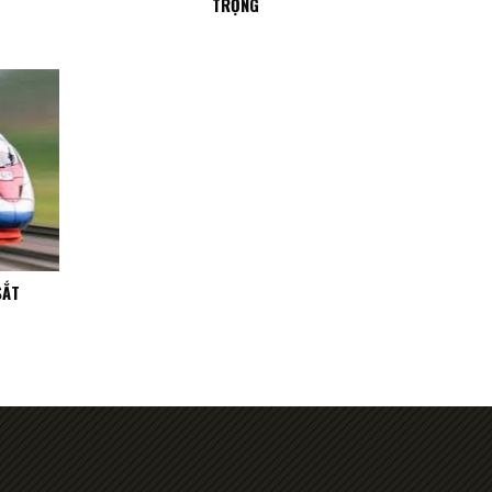
TRỌNG
SẮT