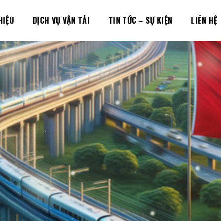
HIỆU
DỊCH VỤ VẬN TẢI
TIN TỨC – SỰ KIỆN
LIÊN HỆ