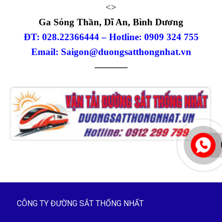
<>
Ga Sóng Thần, Dĩ An, Bình Dương
ĐT: 028.22366444 – Hotline: 0909 324 755
Email: Saigon@duongsatthongnhat.vn
———–
CÔNG TY ĐƯỜNG SẮT THỐNG NHẤT