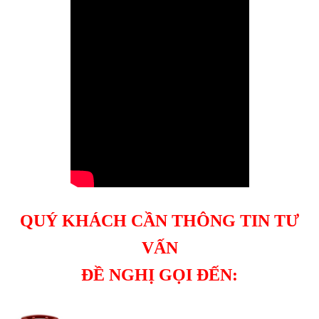
QUÝ KHÁCH CẦN THÔNG TIN TƯ
VẤN
ĐỀ NGHỊ GỌI ĐẾN: