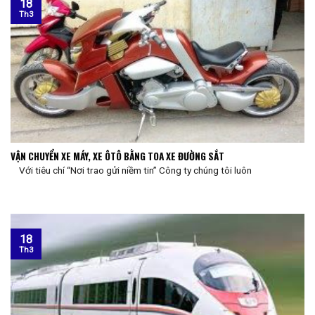
18
Th3
VẬN CHUYỂN XE MÁY, XE ÔTÔ BẰNG TOA XE ĐƯỜNG SẮT
Với tiêu chí “Nơi trao gửi niềm tin” Công ty chúng tôi luôn
18
Th3